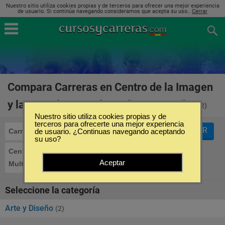
Nuestro sitio utiliza cookies propias y de terceros para ofrecer una mejor experiencia
de usuario. Si continúa navegando consideramos que acepta su uso..
Cerrar
Compara Carreras en Centro de la Imagen
y la Tecnologia Multimedia en España
(2)
Nuestro sitio utiliza cookies propias y de
terceros para ofrecerte una mejor experiencia
FILTRAR
Carreras
de usuario. ¿Continuas navegando aceptando
su uso?
Centro de la Imagen y la Tecnologia
Aceptar
Multimedia
Seleccione la categoría
Arte y Diseño
(2)