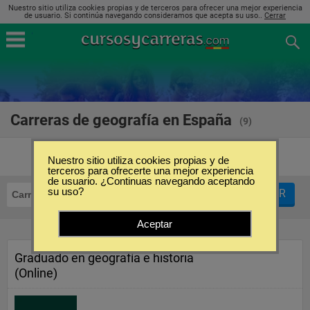
Nuestro sitio utiliza cookies propias y de terceros para ofrecer una mejor experiencia
de usuario. Si continúa navegando consideramos que acepta su uso..
Cerrar
Carreras de geografía en España
(9)
Nuestro sitio utiliza cookies propias y de
terceros para ofrecerte una mejor experiencia
de usuario. ¿Continuas navegando aceptando
su uso?
FILTRAR
Carreras
Geografía
Aceptar
Graduado en geografía e historia
(Online)