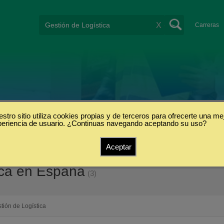
X
Carreras
stro sitio utiliza cookies propias y de terceros para ofrecerte una me
periencia de usuario. ¿Continuas navegando aceptando su uso?
Aceptar
tica en España
(3)
tión de Logística