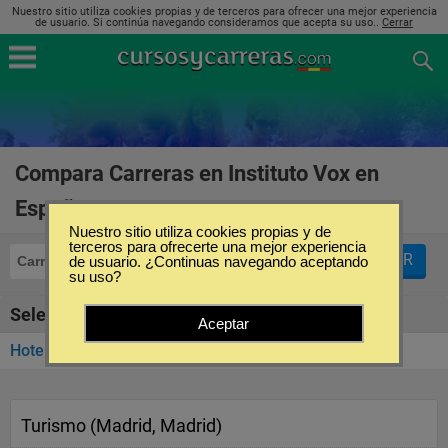
Nuestro sitio utiliza cookies propias y de terceros para ofrecer una mejor experiencia
de usuario. Si continúa navegando consideramos que acepta su uso..
Cerrar
Compara Carreras en Instituto Vox en
España
(1)
Nuestro sitio utiliza cookies propias y de
terceros para ofrecerte una mejor experiencia
FILTRAR
Carreras
de usuario. ¿Continuas navegando aceptando
Instituto Vox
su uso?
Seleccione la categoría
Aceptar
Hotelería, Turismo y Gastronomía
(1)
Turismo (Madrid, Madrid)