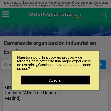
Nuestro sitio utiliza cookies propias y de terceros para ofrecer una mejor experiencia
de usuario. Si continúa navegando consideramos que acepta su uso..
Cerrar
Carreras de organización industrial en
España
(1)
Nuestro sitio utiliza cookies propias y de
terceros para ofrecerte una mejor experiencia
FILTRAR
Carreras
de usuario. ¿Continuas navegando aceptando
Organización Industrial
su uso?
Aceptar
Grado en Management in
Industry (Alcalá de Henares,
Madrid)