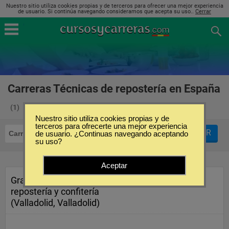
Nuestro sitio utiliza cookies propias y de terceros para ofrecer una mejor experiencia
de usuario. Si continúa navegando consideramos que acepta su uso..
Cerrar
Carreras Técnicas de repostería en España
(1)
Nuestro sitio utiliza cookies propias y de
terceros para ofrecerte una mejor experiencia
FILTRAR
Carreras Técnicas
de usuario. ¿Continuas navegando aceptando
Repostería
su uso?
Aceptar
Grado medio en Panadería,
repostería y confitería
(Valladolid, Valladolid)