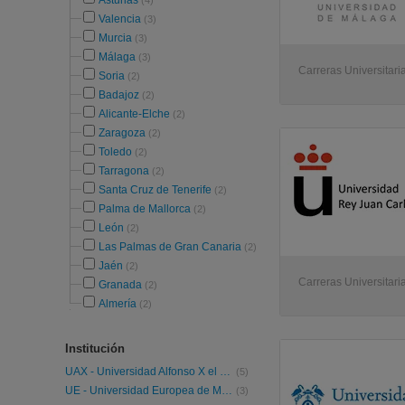
Asturias
(4)
Valencia
(3)
Murcia
(3)
Málaga
(3)
Carreras Universitaria
Soria
(2)
Badajoz
(2)
Alicante-Elche
(2)
Zaragoza
(2)
Toledo
(2)
Tarragona
(2)
Santa Cruz de Tenerife
(2)
Palma de Mallorca
(2)
León
(2)
Las Palmas de Gran Canaria
(2)
Jaén
(2)
Carreras Universitaria
Granada
(2)
Almería
(2)
Institución
UAX - Universidad Alfonso X el Sabio
(5)
UE - Universidad Europea de Madrid
(3)