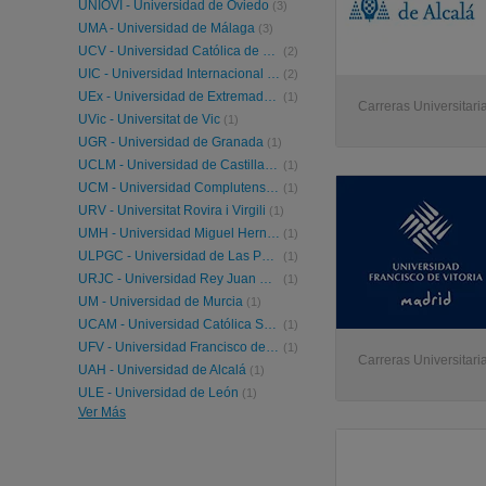
UNIOVI - Universidad de Oviedo
(3)
UMA - Universidad de Málaga
(3)
UCV - Universidad Católica de Valencia
(2)
UIC - Universidad Internacional de Cataluña
(2)
UEx - Universidad de Extremadura
(1)
Carreras Universitari
UVic - Universitat de Vic
(1)
UGR - Universidad de Granada
(1)
UCLM - Universidad de Castilla-La Mancha
(1)
UCM - Universidad Complutense de Madrid
(1)
URV - Universitat Rovira i Virgili
(1)
UMH - Universidad Miguel Hernández de Elche
(1)
ULPGC - Universidad de Las Palmas de Gran Canaria
(1)
URJC - Universidad Rey Juan Carlos
(1)
UM - Universidad de Murcia
(1)
UCAM - Universidad Católica San Antonio Murcia
(1)
UFV - Universidad Francisco de Vitoria
(1)
Carreras Universitari
UAH - Universidad de Alcalá
(1)
ULE - Universidad de León
(1)
Ver Más
URL - Universidad Ramon Llull
(1)
UIB - Universitat de les Illes Balears
(1)
UVa - Universidad de Valladolid
(1)
UAL - Universidad de Almería
(1)