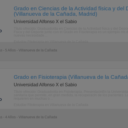
Grado en Ciencias de la Actividad física y del 
(Villanueva de la Cañada, Madrid)
Universidad Alfonso X el Sabio
Título ofrecido: Graduado/da en Ciencias de la Actividad física y del Depo
Fsica y del Deporte junto con el Grado en Fisioterapia es un ejemplo ms d
nuevas necesidade ...
Estudiar Fitoterapia en Villanueva de la Cañada
as - 5 Años - Villanueva de la Cañada
Grado en Fisioterapia (Villanueva de la Cañad
Universidad Alfonso X el Sabio
Título ofrecido: Graduado/da en Fisioterapia. PresentacinEn la Universida
sanitaria que permite, en gran medida, la recuperacin de los pacientes. Las
requieren en muchas o ...
Estudiar Fitoterapia en Villanueva de la Cañada
as - 4 Años - Villanueva de la Cañada