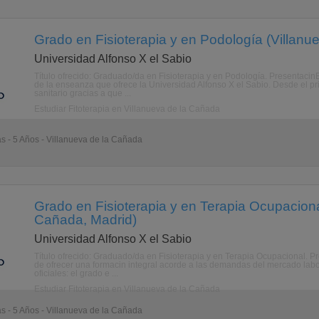
Grado en Fisioterapia y en Podología (Villanu
Universidad Alfonso X el Sabio
Título ofrecido: Graduado/da en Fisioterapia y en Podología. PresentacinEs
de la enseanza que ofrece la Universidad Alfonso X el Sabio. Desde el pr
sanitario gracias a que ...
Estudiar Fitoterapia en Villanueva de la Cañada
as - 5 Años - Villanueva de la Cañada
Grado en Fisioterapia y en Terapia Ocupaciona
Cañada, Madrid)
Universidad Alfonso X el Sabio
Título ofrecido: Graduado/da en Fisioterapia y en Terapia Ocupacional. P
de ofrecer una formacin integral acorde a las demandas del mercado labor
oficiales: el grado e ...
Estudiar Fitoterapia en Villanueva de la Cañada
as - 5 Años - Villanueva de la Cañada