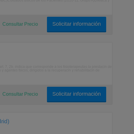
BC)Cuidados Bsicos de los Pacientes (2010-11, Grupo A)Diettica y
Solicitar información
Consultar Precio
t. 7, 2b. indica que corresponde a los fisioterapeutas la prestacin de
y agentes fsicos, dirigidos a la recuperacin y rehabilitacin de
Solicitar información
Consultar Precio
rid)