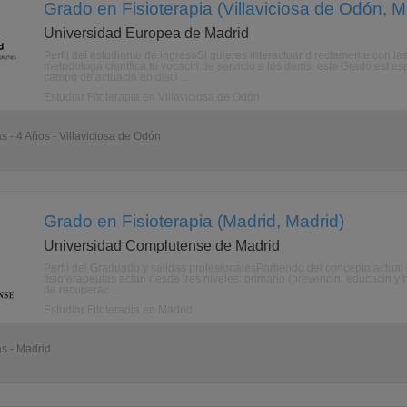
Grado en Fisioterapia (Villaviciosa de Odón, M
Universidad Europea de Madrid
Perfil del estudiante de ingresoSi quieres interactuar directamente con
metodologa cientfica tu vocacin de servicio a los dems, este Grado est espe
campo de actuacin en disci ...
Estudiar Fitoterapia en Villaviciosa de Odón
s - 4 Años - Villaviciosa de Odón
Grado en Fisioterapia (Madrid, Madrid)
Universidad Complutense de Madrid
Perfil del Graduado y salidas profesionalesPartiendo del concepto actual
fisioterapeutas actan desde tres niveles: primario (prevencin, educacin y h
de recuperac ...
Estudiar Fitoterapia en Madrid
as - Madrid