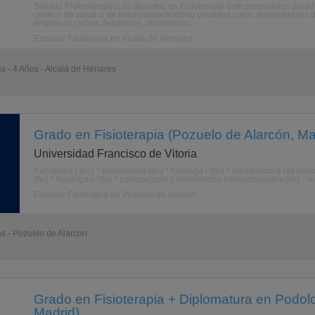
Salidas ProfesionalesLos titulados en Fisioterapia estn preparados parade
centros de salud o de especialidadestanto privados como dependientes de
empresas,clubes deportivos, residencias ...
Estudiar Fitoterapia en Alcalá de Henares
as - 4 Años - Alcalá de Henares
Grado en Fisioterapia (Pozuelo de Alarcón, Ma
Universidad Francisco de Vitoria
* anatoma i (6c) * biomecnica (6c) * fisiologa i (6c) * introduccin a las cien
(6c) * fisiologa ii (6c) * comunicacin y habilidades interpersonales (6c) * i
Estudiar Fitoterapia en Pozuelo de Alarcón
as - Pozuelo de Alarcón
Grado en Fisioterapia + Diplomatura en Podolo
Madrid)