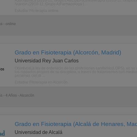
A)Bioqumica (2010-11, Grupos ABCDEF)Cinesiterapia (2010-11, Grupos A
Nutricin (2010-11, Grupo A)Farmacologa ( ...
Estudiar Fitoterapia online
s - online
Grado en Fisioterapia (Alcorcón, Madrid)
Universidad Rey Juan Carlos
ObjetivosLa ley de ordenacin de las profesiones sanitarias(LOPS), en su ar
los cuidados propios de su disciplina, a traves de tratamientos con medios 
personas con di ...
Estudiar Fitoterapia en Alcorcón
s - 4 Años - Alcorcón
Grado en Fisioterapia (Alcalá de Henares, Mad
Universidad de Alcalá