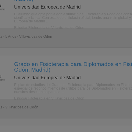
Universidad Europea de Madrid
El alumno que opte por la doble titulacin de Fisioterapia y Podologa cons
cientfica y tcnica. Con esta doble titulacin oficial, tendrs una visin globa
Europea de Madrid ...
Estudiar Fitoterapia en Villaviciosa de Odón
s - 5 Años - Villaviciosa de Odón
Grado en Fisioterapia para Diplomados en Fisio
Odón, Madrid)
Universidad Europea de Madrid
El plan de estudios del Grado en Fisioterapia para Diplomados en Fisio
especial de reconocimientos de crditos para los Diplomados en Fisiotera
nuestros descuentos para co ...
Estudiar Fitoterapia en Villaviciosa de Odón
as - Villaviciosa de Odón