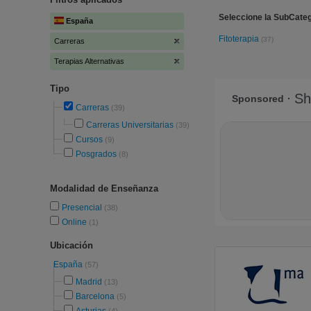
Seleccione la SubCateg
España
Fitoterapia
(37)
Carreras
Terapias Alternativas
Tipo
Carreras
(39)
Carreras Universitarias
(39)
Cursos
(9)
Posgrados
(8)
Modalidad de Enseñanza
Presencial
(38)
Online
(1)
Ubicación
España
(57)
Madrid
(13)
Barcelona
(5)