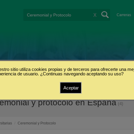
X
Carreras
stro sitio utiliza cookies propias y de terceros para ofrecerte una me
periencia de usuario. ¿Continuas navegando aceptando su uso?
Aceptar
eremonial y protocolo en España
(4)
sitarias
/
Ceremonial y Protocolo