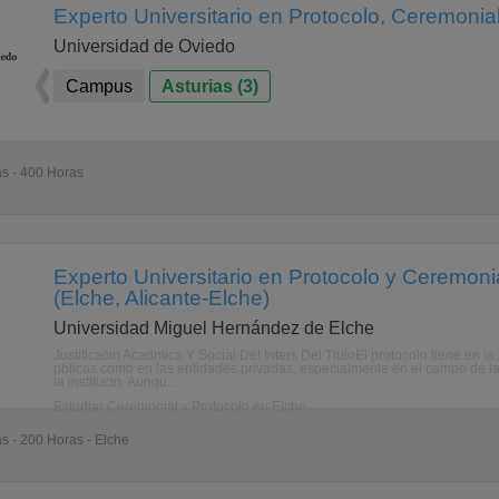
Experto Universitario en Protocolo, Ceremonial
Universidad de Oviedo
Campus
Asturias (3)
as - 400 Horas
Experto Universitario en Protocolo y Ceremoni
(Elche, Alicante-Elche)
Universidad Miguel Hernández de Elche
Justificacin Acadmica Y Social Del Inters Del TtuloEl protocolo tiene en la
pblicas como en las entidades privadas, especialmente en el campo de la p
la institucin. Aunqu ...
Estudiar Ceremonial y Protocolo en Elche
as - 200 Horas - Elche