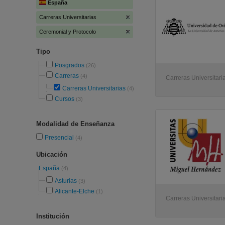
España
Carreras Universitarias
Ceremonial y Protocolo
Tipo
Posgrados
(26)
Carreras
(4)
Carreras Universitari
Carreras Universitarias
(4)
Cursos
(3)
Modalidad de Enseñanza
Presencial
(4)
Ubicación
España
(4)
Asturias
(3)
Alicante-Elche
(1)
Carreras Universitari
Institución