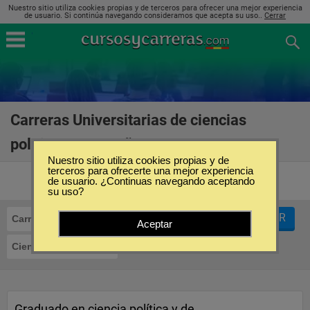
Nuestro sitio utiliza cookies propias y de terceros para ofrecer una mejor experiencia
de usuario. Si continúa navegando consideramos que acepta su uso..
Cerrar
Carreras Universitarias de ciencias
políticas en España
(9)
Nuestro sitio utiliza cookies propias y de
terceros para ofrecerte una mejor experiencia
de usuario. ¿Continuas navegando aceptando
su uso?
FILTRAR
Carreras Universitarias
Aceptar
Ciencias Políticas
Graduado en ciencia política y de