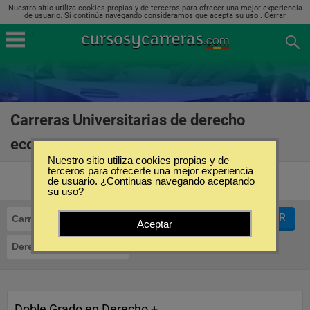
Nuestro sitio utiliza cookies propias y de terceros para ofrecer una mejor experiencia
de usuario. Si continúa navegando consideramos que acepta su uso..
Cerrar
Carreras Universitarias de derecho
económico en España
(5)
Nuestro sitio utiliza cookies propias y de
terceros para ofrecerte una mejor experiencia
de usuario. ¿Continuas navegando aceptando
su uso?
FILTRAR
Carreras Universitarias
Aceptar
Derecho Económico
Doble Grado en Derecho +