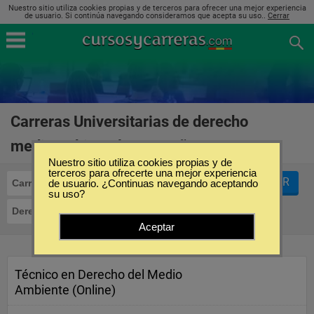
Nuestro sitio utiliza cookies propias y de terceros para ofrecer una mejor experiencia
de usuario. Si continúa navegando consideramos que acepta su uso..
Cerrar
Carreras Universitarias de derecho
medioambiental en España
(1)
Nuestro sitio utiliza cookies propias y de
terceros para ofrecerte una mejor experiencia
FILTRAR
Carreras Universitarias
de usuario. ¿Continuas navegando aceptando
su uso?
Derecho Medioambiental
Aceptar
Técnico en Derecho del Medio
Ambiente (Online)