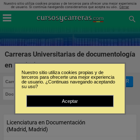
Nuestro sitio utiliza cookies propias y de terceros para ofrecer una mejor experiencia
de usuario. Si continúa navegando consideramos que acepta su uso..
Cerrar
Carreras Universitarias de documentología
en Madrid
(1)
Nuestro sitio utiliza cookies propias y de
terceros para ofrecerte una mejor experiencia
FILTRAR
Carreras Universitarias
de usuario. ¿Continuas navegando aceptando
su uso?
Documentología
Madrid
Aceptar
Licenciatura en Documentación
(Madrid, Madrid)