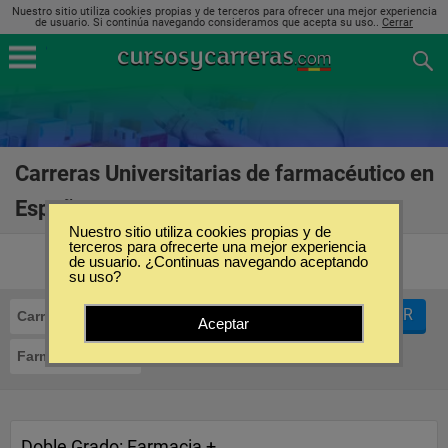
Nuestro sitio utiliza cookies propias y de terceros para ofrecer una mejor experiencia
de usuario. Si continúa navegando consideramos que acepta su uso..
Cerrar
Carreras Universitarias de farmacéutico en
España
(3)
Nuestro sitio utiliza cookies propias y de
terceros para ofrecerte una mejor experiencia
de usuario. ¿Continuas navegando aceptando
su uso?
FILTRAR
Carreras Universitarias
Aceptar
Farmacéutico
Doble Grado: Farmacia +