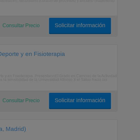
abilitacin), secundario (curacin de procesos) y terciario (tratamiento
Solicitar información
Consultar Precio
Deporte y en Fisioterapia
rte y en Fisioterapia. PresentacinEl Grado en Ciencias de la Actividad
e la sensibilidad de la Universidad Alfonso X el Sabio hacia las
Solicitar información
Consultar Precio
a, Madrid)