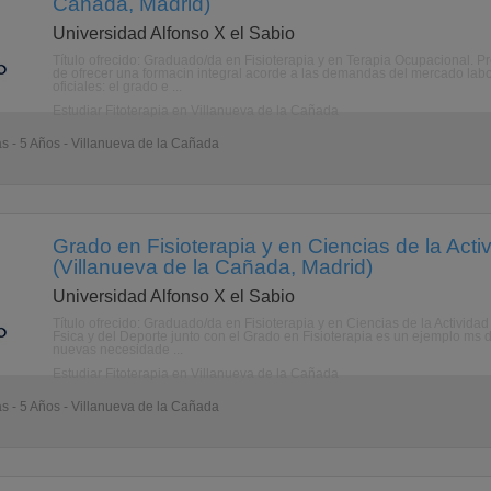
Cañada, Madrid)
Universidad Alfonso X el Sabio
Título ofrecido: Graduado/da en Fisioterapia y en Terapia Ocupacional. P
de ofrecer una formacin integral acorde a las demandas del mercado labor
oficiales: el grado e ...
Estudiar Fitoterapia en Villanueva de la Cañada
as - 5 Años - Villanueva de la Cañada
Grado en Fisioterapia y en Ciencias de la Activ
(Villanueva de la Cañada, Madrid)
Universidad Alfonso X el Sabio
Título ofrecido: Graduado/da en Fisioterapia y en Ciencias de la Actividad
Fsica y del Deporte junto con el Grado en Fisioterapia es un ejemplo ms d
nuevas necesidade ...
Estudiar Fitoterapia en Villanueva de la Cañada
as - 5 Años - Villanueva de la Cañada