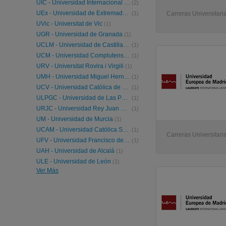
UIC - Universidad Internacional de Cataluña
(2)
UEx - Universidad de Extremadura
(1)
Carreras Universitari
UVic - Universitat de Vic
(1)
UGR - Universidad de Granada
(1)
UCLM - Universidad de Castilla-La Mancha
(1)
UCM - Universidad Complutense de Madrid
(1)
URV - Universitat Rovira i Virgili
(1)
UMH - Universidad Miguel Hernández de Elche
(1)
UCV - Universidad Católica de Valencia
(1)
ULPGC - Universidad de Las Palmas de Gran Canaria
(1)
URJC - Universidad Rey Juan Carlos
(1)
UM - Universidad de Murcia
(1)
UCAM - Universidad Católica San Antonio Murcia
(1)
Carreras Universitaria
UFV - Universidad Francisco de Vitoria
(1)
UAH - Universidad de Alcalá
(1)
ULE - Universidad de León
(1)
Ver Más
URL - Universidad Ramon Llull
(1)
UIB - Universitat de les Illes Balears
(1)
UVa - Universidad de Valladolid
(1)
UAL - Universidad de Almería
(1)
ULL - Universidad de la Laguna
(1)
UJAEN - Universidad de Jaén
(1)