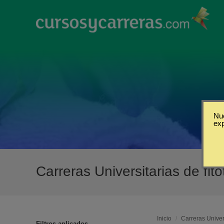
Nue
ex
Carreras Universitarias de fi
Inicio
/
Carreras Univer
Filtros aplicados