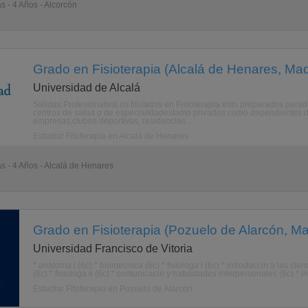
s - 4 Años - Alcorcón
Grado en Fisioterapia (Alcalá de Henares, Mad
Universidad de Alcalá
Salidas ProfesionalesLos titulados en Fisioterapia estn preparados parade
centros de salud o de especialidadestanto privados como dependientes de
empresas,clubes deportivos, residencias ...
Estudiar Fitoterapia en Alcalá de Henares
as - 4 Años - Alcalá de Henares
Grado en Fisioterapia (Pozuelo de Alarcón, Ma
Universidad Francisco de Vitoria
* anatoma i (6c) * biomecnica (6c) * fisiologa i (6c) * introduccin a las cien
(6c) * fisiologa ii (6c) * comunicacin y habilidades interpersonales (6c) * i
Estudiar Fitoterapia en Pozuelo de Alarcón