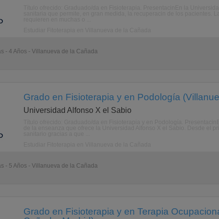
Título ofrecido: Graduado/da en Fisioterapia. PresentacinEn la Universida
sanitaria que permite, en gran medida, la recuperacin de los pacientes. Las
requieren en muchas o ...
Estudiar Fitoterapia en Villanueva de la Cañada
as - 4 Años - Villanueva de la Cañada
Grado en Fisioterapia y en Podología (Villanu
Universidad Alfonso X el Sabio
Título ofrecido: Graduado/da en Fisioterapia y en Podología. PresentacinEs
de la enseanza que ofrece la Universidad Alfonso X el Sabio. Desde el pr
sanitario gracias a que ...
Estudiar Fitoterapia en Villanueva de la Cañada
as - 5 Años - Villanueva de la Cañada
Grado en Fisioterapia y en Terapia Ocupaciona