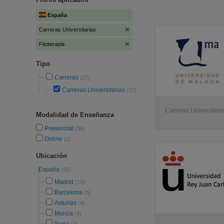
España
Carreras Universitarias
Fitoterapia
Tipo
Carreras
(37)
Carreras Universitarias
(37)
Carreras Universitaria
Modalidad de Enseñanza
Presencial
(36)
Online
(1)
Ubicación
España
(55)
Madrid
(13)
Barcelona
(5)
Asturias
(4)
Murcia
(3)