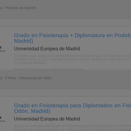
as - Pozuelo de Alarcón
Grado en Fisioterapia + Diplomatura en Podolo
Madrid)
Universidad Europea de Madrid
El alumno que opte por la doble titulacin de Fisioterapia y Podologa cons
cientfica y tcnica. Con esta doble titulacin oficial, tendrs una visin globa
Europea de Madrid ...
Estudiar Fitoterapia en Villaviciosa de Odón
s - 5 Años - Villaviciosa de Odón
Grado en Fisioterapia para Diplomados en Fisio
Odón, Madrid)
Universidad Europea de Madrid
El plan de estudios del Grado en Fisioterapia para Diplomados en Fisio
especial de reconocimientos de crditos para los Diplomados en Fisiotera