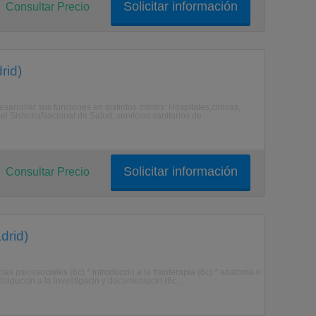
Solicitar información
Consultar Precio
rid)
sarrollar sus funciones en distintos mbitos: Hospitales,clnicas,
l SistemaNacional de Salud, servicios sanitarios de
Solicitar información
Consultar Precio
drid)
cias psicosociales (6c) * introduccin a la fisioterapia (6c) * anatoma ii
ntroduccin a la investigacin y documentacin (6c ...