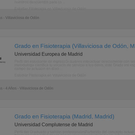
nuestros descuentos para co ...
Estudiar Fitoterapia en Villaviciosa de Odón
as - Villaviciosa de Odón
Grado en Fisioterapia (Villaviciosa de Odón, M
Universidad Europea de Madrid
Perfil del estudiante de ingresoSi quieres interactuar directamente con
metodologa cientfica tu vocacin de servicio a los dems, este Grado est espe
campo de actuacin en disci ...
Estudiar Fitoterapia en Villaviciosa de Odón
s - 4 Años - Villaviciosa de Odón
Grado en Fisioterapia (Madrid, Madrid)
Universidad Complutense de Madrid
Perfil del Graduado y salidas profesionalesPartiendo del concepto actual