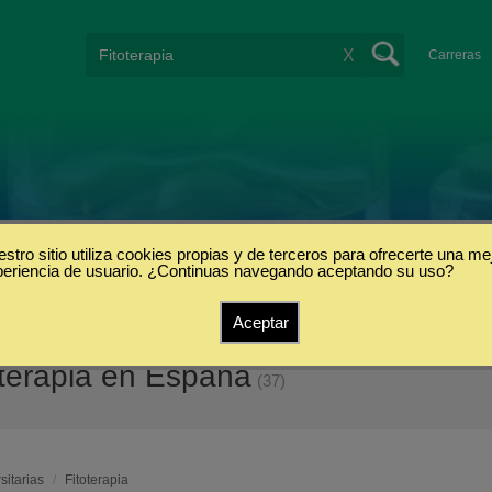
X
Carreras
stro sitio utiliza cookies propias y de terceros para ofrecerte una me
periencia de usuario. ¿Continuas navegando aceptando su uso?
Aceptar
toterapia en España
(37)
sitarias
/
Fitoterapia