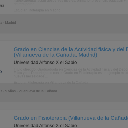
fisioterapeutas actan desde tres niveles: primario (prevencin, educacin y h
de recuperac ...
Estudiar Fitoterapia en Madrid
as - Madrid
Grado en Ciencias de la Actividad física y del 
(Villanueva de la Cañada, Madrid)
Universidad Alfonso X el Sabio
Título ofrecido: Graduado/da en Ciencias de la Actividad física y del Depo
Fsica y del Deporte junto con el Grado en Fisioterapia es un ejemplo ms d
nuevas necesidade ...
Estudiar Fitoterapia en Villanueva de la Cañada
as - 5 Años - Villanueva de la Cañada
Grado en Fisioterapia (Villanueva de la Cañad
Universidad Alfonso X el Sabio