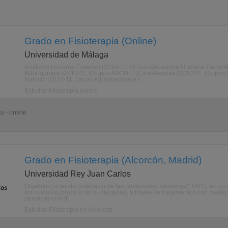
Grado en Fisioterapia (Online)
Universidad de Málaga
Anatoma Humana Especial (2010-11, Grupo A)Anatoma Humana General (
A)Bioqumica (2010-11, Grupos ABCDEF)Cinesiterapia (2010-11, Grupos A
Nutricin (2010-11, Grupo A)Farmacologa ( ...
Estudiar Fitoterapia online
s - online
Grado en Fisioterapia (Alcorcón, Madrid)
Universidad Rey Juan Carlos
ObjetivosLa ley de ordenacin de las profesiones sanitarias(LOPS), en su ar
los cuidados propios de su disciplina, a traves de tratamientos con medios 
personas con di ...
Estudiar Fitoterapia en Alcorcón