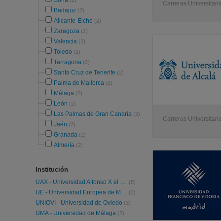
Soria
(2)
Carreras Universitaria
Badajoz
(2)
Alicante-Elche
(2)
Zaragoza
(2)
Valencia
(2)
Toledo
(2)
Tarragona
(2)
Santa Cruz de Tenerife
(2)
Palma de Mallorca
(2)
Málaga
(2)
León
(2)
Las Palmas de Gran Canaria
(2)
Carreras Universitari
Jaén
(2)
Granada
(2)
Almería
(2)
Institución
UAX - Universidad Alfonso X el Sabio
(5)
UE - Universidad Europea de Madrid
(3)
UNIOVI - Universidad de Oviedo
(3)
UMA - Universidad de Málaga
(2)