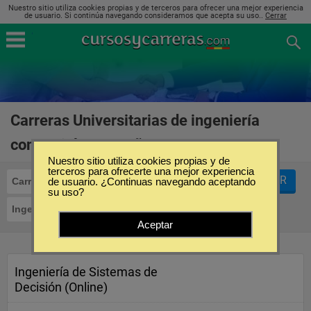
Nuestro sitio utiliza cookies propias y de terceros para ofrecer una mejor experiencia
de usuario. Si continúa navegando consideramos que acepta su uso..
Cerrar
Carreras Universitarias de ingeniería
comercial en España
(1)
Nuestro sitio utiliza cookies propias y de
terceros para ofrecerte una mejor experiencia
FILTRAR
Carreras Universitarias
de usuario. ¿Continuas navegando aceptando
su uso?
Ingeniería Comercial
Aceptar
Ingeniería de Sistemas de
Decisión (Online)