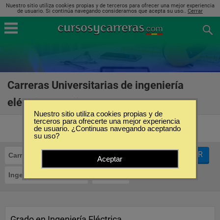
Nuestro sitio utiliza cookies propias y de terceros para ofrecer una mejor experiencia
de usuario. Si continúa navegando consideramos que acepta su uso..
Cerrar
Carreras Universitarias de ingeniería
eléctrica en Gijón
(3)
Nuestro sitio utiliza cookies propias y de
terceros para ofrecerte una mejor experiencia
de usuario. ¿Continuas navegando aceptando
su uso?
FILTRAR
Carreras Universitarias
Aceptar
Ingeniería Eléctrica
Gijón
Grado en Ingeniería Eléctrica