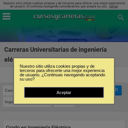
Nuestro sitio utiliza cookies propias y de terceros para ofrecer una mejor experiencia
de usuario. Si continúa navegando consideramos que acepta su uso..
Cerrar
Carreras Universitarias de ingeniería
eléctrica en Jaén
(3)
Nuestro sitio utiliza cookies propias y de
terceros para ofrecerte una mejor experiencia
de usuario. ¿Continuas navegando aceptando
su uso?
FILTRAR
Carreras Universitarias
Aceptar
Ingeniería Eléctrica
Jaén
Grado en Ingeniería Eléctrica