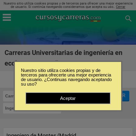
Nuestro sitio utiliza cookies propias y de terceros para ofrecer una mejor experiencia
de usuario. Si continúa navegando consideramos que acepta su uso..
Cerrar
Carreras Universitarias de ingeniería en
ecología en España
(4)
Nuestro sitio utiliza cookies propias y de
terceros para ofrecerte una mejor experiencia
de usuario. ¿Continuas navegando aceptando
su uso?
FILTRAR
Carreras Universitarias
Aceptar
Ingeniería en Ecología
Ingeniero de Montes (Madrid,