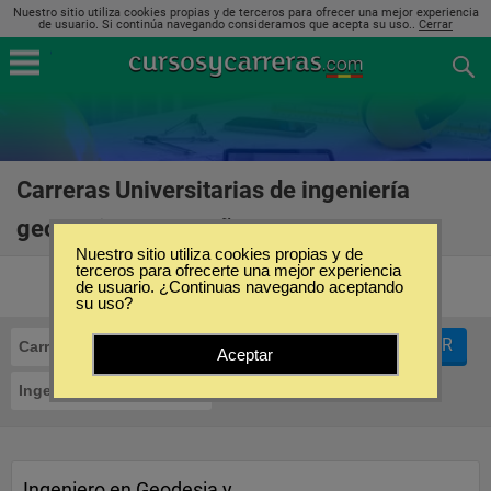
Nuestro sitio utiliza cookies propias y de terceros para ofrecer una mejor experiencia
de usuario. Si continúa navegando consideramos que acepta su uso..
Cerrar
Carreras Universitarias de ingeniería
geomática en España
(14)
Nuestro sitio utiliza cookies propias y de
terceros para ofrecerte una mejor experiencia
de usuario. ¿Continuas navegando aceptando
su uso?
FILTRAR
Carreras Universitarias
Aceptar
Ingeniería Geomática
Ingeniero en Geodesia y