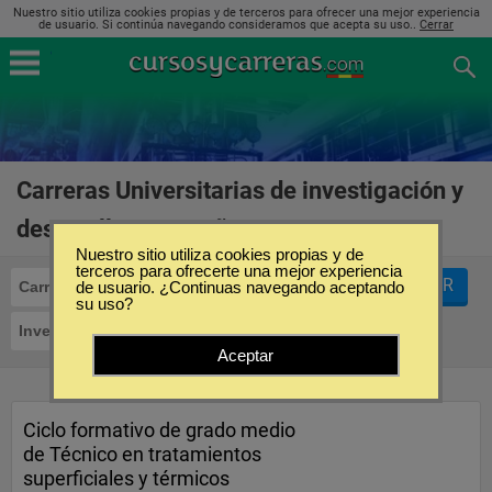
Nuestro sitio utiliza cookies propias y de terceros para ofrecer una mejor experiencia
de usuario. Si continúa navegando consideramos que acepta su uso..
Cerrar
Carreras Universitarias de investigación y
desarrollo en España
(1)
Nuestro sitio utiliza cookies propias y de
terceros para ofrecerte una mejor experiencia
FILTRAR
Carreras Universitarias
de usuario. ¿Continuas navegando aceptando
su uso?
Investigación y Desarrollo
Aceptar
Ciclo formativo de grado medio
de Técnico en tratamientos
superficiales y térmicos