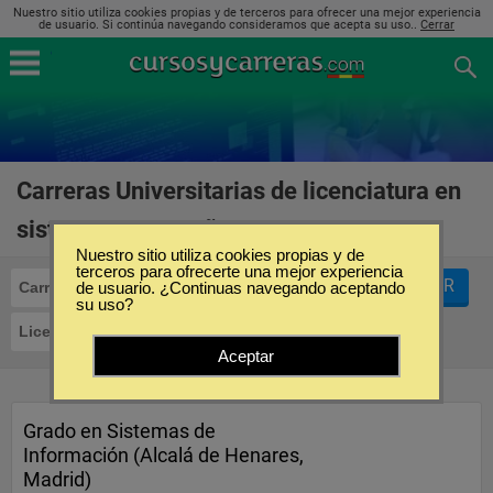
Nuestro sitio utiliza cookies propias y de terceros para ofrecer una mejor experiencia
de usuario. Si continúa navegando consideramos que acepta su uso..
Cerrar
Carreras Universitarias de licenciatura en
sistemas en España
(1)
Nuestro sitio utiliza cookies propias y de
terceros para ofrecerte una mejor experiencia
FILTRAR
Carreras Universitarias
de usuario. ¿Continuas navegando aceptando
su uso?
Licenciatura en Sistemas
Aceptar
Grado en Sistemas de
Información (Alcalá de Henares,
Madrid)