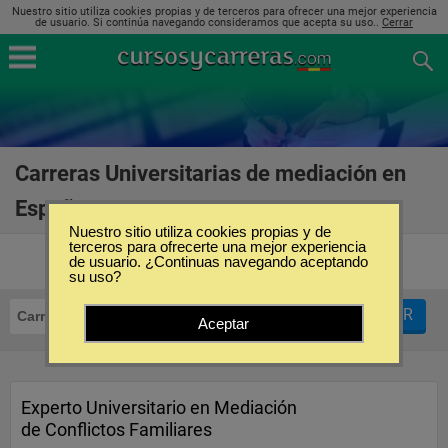
Nuestro sitio utiliza cookies propias y de terceros para ofrecer una mejor experiencia
de usuario. Si continúa navegando consideramos que acepta su uso..
Cerrar
Carreras Universitarias de mediación en
España
(5)
Nuestro sitio utiliza cookies propias y de
terceros para ofrecerte una mejor experiencia
de usuario. ¿Continuas navegando aceptando
su uso?
FILTRAR
Carreras Universitarias
Mediación
Aceptar
Experto Universitario en Mediación
de Conflictos Familiares