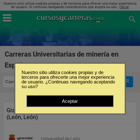
Nuestro sitio utiliza cookies propias y de terceros para ofrecer una mejor experiencia
de usuario. Si continúa navegando consideramos que acepta su uso..
Cerrar
Carreras Universitarias de minería en
España
(1)
Nuestro sitio utiliza cookies propias y de
terceros para ofrecerte una mejor experiencia
FILTRAR
Carreras Universitarias
de usuario. ¿Continuas navegando aceptando
Minería
su uso?
Aceptar
Grado en Ingeniería Minera
(León, León)
Universidad de León