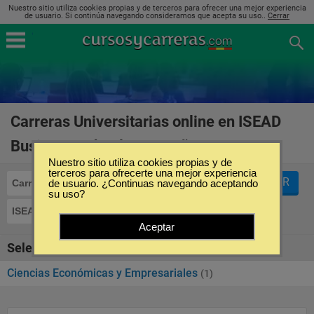
Nuestro sitio utiliza cookies propias y de terceros para ofrecer una mejor experiencia
de usuario. Si continúa navegando consideramos que acepta su uso..
Cerrar
Carreras Universitarias online en ISEAD
Business School en España
(1)
Nuestro sitio utiliza cookies propias y de
terceros para ofrecerte una mejor experiencia
FILTRAR
Carreras Universitarias
de usuario. ¿Continuas navegando aceptando
Online
su uso?
ISEAD Business School
Aceptar
Seleccione la categoría
Ciencias Económicas y Empresariales
(1)