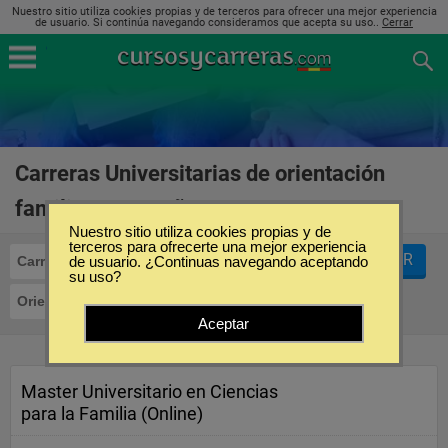
Nuestro sitio utiliza cookies propias y de terceros para ofrecer una mejor experiencia
de usuario. Si continúa navegando consideramos que acepta su uso..
Cerrar
Carreras Universitarias de orientación
familiar en España
(1)
Nuestro sitio utiliza cookies propias y de
terceros para ofrecerte una mejor experiencia
FILTRAR
Carreras Universitarias
de usuario. ¿Continuas navegando aceptando
su uso?
Orientación Familiar
Aceptar
Master Universitario en Ciencias
para la Familia (Online)