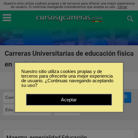
Nuestro sitio utiliza cookies propias y de terceros para ofrecer una mejor experiencia
de usuario. Si continúa navegando consideramos que acepta su uso..
Cerrar
Carreras Universitarias de educación física
en Madrid
(5)
Nuestro sitio utiliza cookies propias y de
terceros para ofrecerte una mejor experiencia
de usuario. ¿Continuas navegando aceptando
su uso?
FILTRAR
Carreras Universitarias
Aceptar
Educación Física
Madrid
Maestro, especialidad Educación