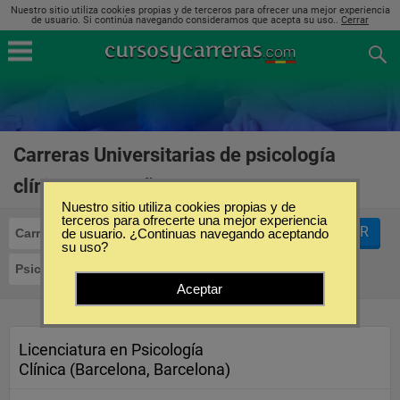
Nuestro sitio utiliza cookies propias y de terceros para ofrecer una mejor experiencia
de usuario. Si continúa navegando consideramos que acepta su uso..
Cerrar
Carreras Universitarias de psicología
clínica en España
(1)
Nuestro sitio utiliza cookies propias y de
terceros para ofrecerte una mejor experiencia
FILTRAR
Carreras Universitarias
de usuario. ¿Continuas navegando aceptando
su uso?
Psicología Clínica
Aceptar
Licenciatura en Psicología
Clínica (Barcelona, Barcelona)