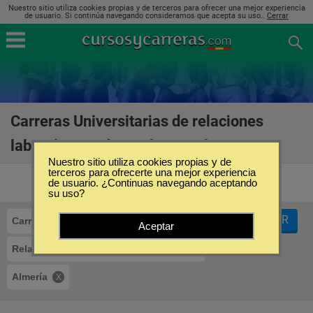
Nuestro sitio utiliza cookies propias y de terceros para ofrecer una mejor experiencia
de usuario. Si continúa navegando consideramos que acepta su uso..
Cerrar
Carreras Universitarias de relaciones
laborales e industriales en Almería
(4)
Nuestro sitio utiliza cookies propias y de
terceros para ofrecerte una mejor experiencia
de usuario. ¿Continuas navegando aceptando
su uso?
FILTRAR
Carreras Universitarias
Aceptar
Relaciones Laborales e Industriales
Almería