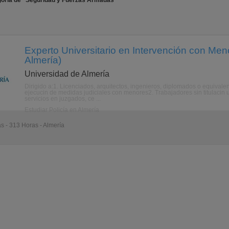
goría de "Seguridad y Fuerzas Armadas"
Experto Universitario en Intervención con Meno
Almería)
Universidad de Almería
Dirigido a:1. Licenciados, arquitectos, ingenieros, diplomados o equivale
ejecucin de medidas judiciales con menores2. Trabajadores sin titulacin 
servicios en juzgados, ce ...
Estudiar Policía en Almería
as - 313 Horas - Almería