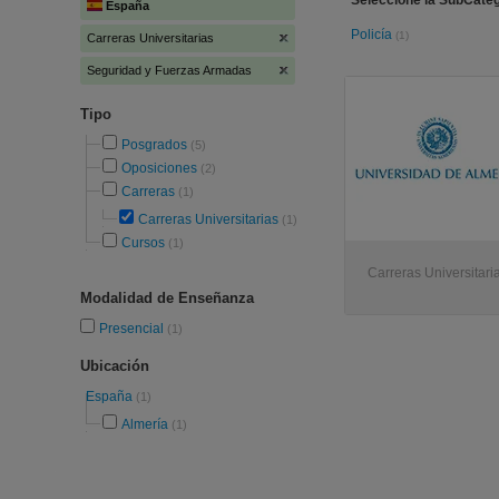
Seleccione la SubCate
España
Policía
(1)
Carreras Universitarias
Seguridad y Fuerzas Armadas
Tipo
Posgrados
(5)
Oposiciones
(2)
Carreras
(1)
Carreras Universitarias
(1)
Cursos
(1)
Carreras Universitari
Modalidad de Enseñanza
Presencial
(1)
Ubicación
España
(1)
Almería
(1)