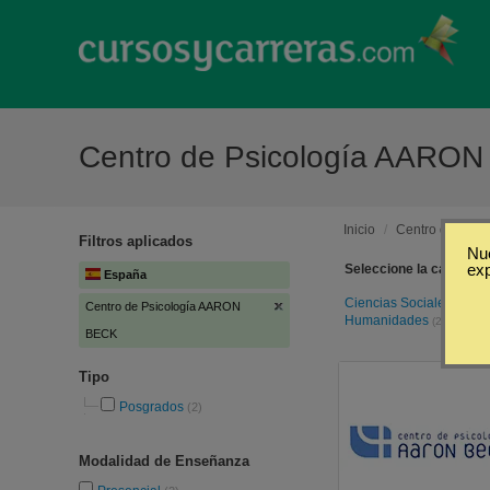
Centro de Psicología AARO
Inicio
/
Centro de Psi
Filtros aplicados
Nue
ex
Seleccione la categoría
España
Ciencias Sociales y
Centro de Psicología AARON
Humanidades
(2)
BECK
Tipo
Posgrados
(2)
Modalidad de Enseñanza