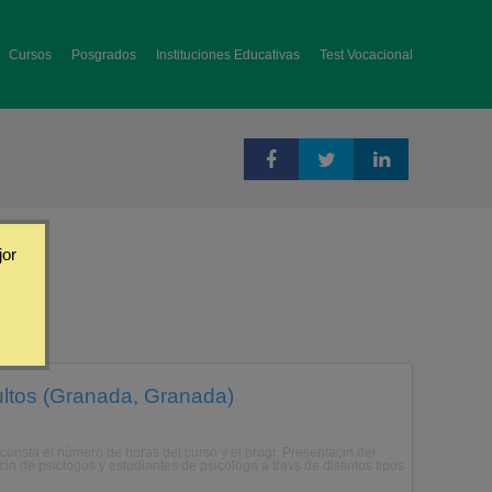
Cursos
Posgrados
Instituciones Educativas
Test Vocacional
jor
ultos (Granada, Granada)
onsta el número de horas del curso y el progr. Presentacin del
 de psiclogos y estudiantes de psicologa a travs de distintos tipos