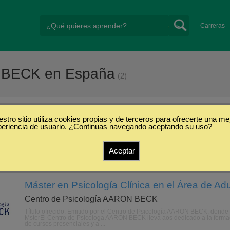
Carreras
N BECK en España
(2)
cología AARON BECK
stro sitio utiliza cookies propias y de terceros para ofrecerte una me
periencia de usuario. ¿Continuas navegando aceptando su uso?
Aceptar
Máster en Psicología Clínica en el Área de Ad
Centro de Psicología AARON BECK
Título ofrecido: Emitido por el Centro de Psicología AARON BECK, donde c
MsterEl Centro de Psicologa AARON BECK lleva aos dedicado a la formacin
de cursos presenciales y a ...