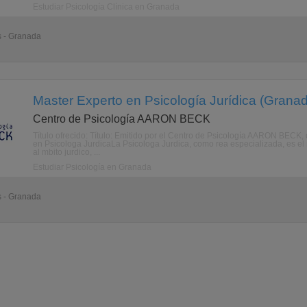
Estudiar Psicología Clínica en Granada
s - Granada
Master Experto en Psicología Jurídica (Grana
Centro de Psicología AARON BECK
Título ofrecido: Título: Emitido por el Centro de Psicología AARON BECK, 
en Psicologa JurdicaLa Psicologa Jurdica, como rea especializada, es el 
al mbito jurdico, ...
Estudiar Psicología en Granada
s - Granada