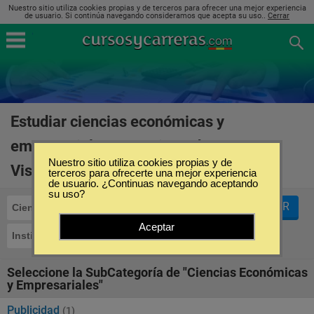
Nuestro sitio utiliza cookies propias y de terceros para ofrecer una mejor experiencia
de usuario. Si continúa navegando consideramos que acepta su uso..
Cerrar
Estudiar ciencias económicas y
empresariales en Instituto de Artes
Nuestro sitio utiliza cookies propias y de
Visuales en España
(1)
terceros para ofrecerte una mejor experiencia
de usuario. ¿Continuas navegando aceptando
su uso?
FILTRAR
Ciencias Económicas y Empresariales
Aceptar
Instituto de Artes Visuales
Seleccione la SubCategoría de "Ciencias Económicas
y Empresariales"
Publicidad
(1)