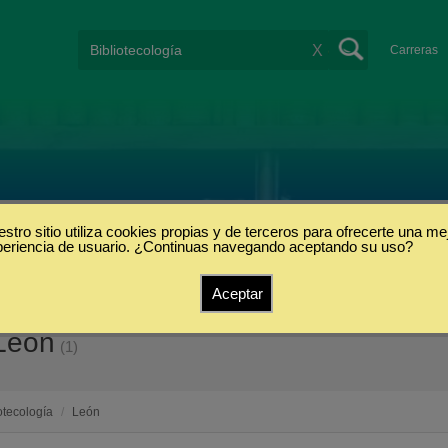
X
Carreras
stro sitio utiliza cookies propias y de terceros para ofrecerte una me
periencia de usuario. ¿Continuas navegando aceptando su uso?
Aceptar
 León
(1)
otecología
/
León