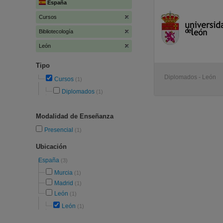
España
Cursos
Bibliotecología
León
Tipo
Diplomados - León
Cursos
(1)
Diplomados
(1)
Modalidad de Enseñanza
Presencial
(1)
Ubicación
España
(3)
Murcia
(1)
Madrid
(1)
León
(1)
León
(1)