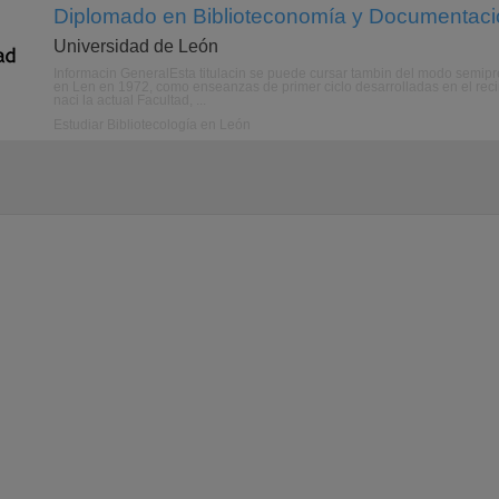
Diplomado en Biblioteconomía y Documentaci
Universidad de León
Informacin GeneralEsta titulacin se puede cursar tambin del modo semipr
en Len en 1972, como enseanzas de primer ciclo desarrolladas en el reci
naci la actual Facultad, ...
Estudiar Bibliotecología en León