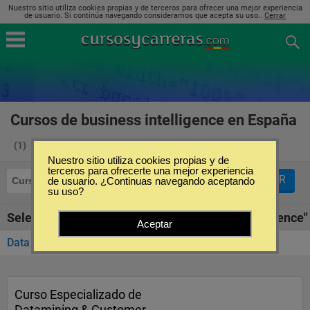
Nuestro sitio utiliza cookies propias y de terceros para ofrecer una mejor experiencia
de usuario. Si continúa navegando consideramos que acepta su uso..
Cerrar
Cursos de business intelligence en España
(1)
Nuestro sitio utiliza cookies propias y de
terceros para ofrecerte una mejor experiencia
FILTRAR
Cursos
de usuario. ¿Continuas navegando aceptando
Business Intelligence
su uso?
Seleccione la SubCategoría de "Business Intelligence"
Aceptar
Data Mining
(1)
Curso Especializado de
Datamining & Customer