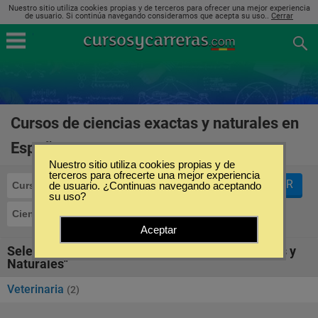
Nuestro sitio utiliza cookies propias y de terceros para ofrecer una mejor experiencia
de usuario. Si continúa navegando consideramos que acepta su uso..
Cerrar
Cursos de ciencias exactas y naturales en
España
(2)
Nuestro sitio utiliza cookies propias y de
terceros para ofrecerte una mejor experiencia
FILTRAR
Cursos
de usuario. ¿Continuas navegando aceptando
su uso?
Ciencias Exactas y Naturales
Aceptar
Seleccione la SubCategoría de "Ciencias Exactas y
Naturales"
Veterinaria
(2)