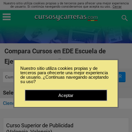
Nuestro sitio utiliza cookies propias y de terceros para ofrecer una mejor experiencia
de usuario. Si continúa navegando consideramos que acepta su uso..
Cerrar
Compara Cursos en EDE Escuela de
Ejecutivos en España
(1)
Nuestro sitio utiliza cookies propias y de
terceros para ofrecerte una mejor experiencia
FILTRAR
Cursos
de usuario. ¿Continuas navegando aceptando
EDE Escuela de Ejecutivos
su uso?
Seleccione la categoría
Aceptar
Ciencias Económicas y Empresariales
(1)
Curso Superior de Publicidad
(Valencia, Valencia)