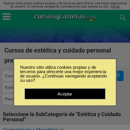
Nuestro sitio utiliza cookies propias y de terceros para ofrecer una mejor experiencia
de usuario. Si continúa navegando consideramos que acepta su uso..
Cerrar
Cursos de estética y cuidado personal
presencial en España
(2)
Nuestro sitio utiliza cookies propias y de
terceros para ofrecerte una mejor experiencia
FILTRAR
Cursos
de usuario. ¿Continuas navegando aceptando
su uso?
Estética y Cuidado Personal
Aceptar
Presencial
Seleccione la SubCategoría de "Estética y Cuidado
Personal"
Cosmetología y Maquillaje