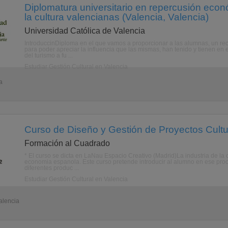
Diplomatura universitario en repercusión económ
la cultura valencianas (Valencia, Valencia)
Universidad Católica de Valencia
IntroduccinDiploma en el que vamos a proporcionar a las alumnas, un recic
para poder apreciar la influencia que las mismas, han tenido y tienen en e
del turismo a fu ...
Estudiar Gestión Cultural en Valencia
a
Curso de Diseño y Gestión de Proyectos Cultu
Formación al Cuadrado
* El curso se dicta en LaNau Espacio Creativo (Madrid)La industria de la c
economia espanola. Este curso pretende introducir al alumno en ese proce
diferentes produc ...
Estudiar Gestión Cultural en Valencia
alencia