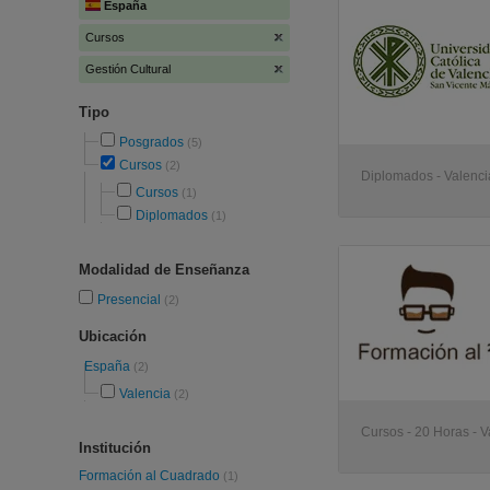
España
Cursos
Gestión Cultural
Tipo
Posgrados
(5)
Cursos
(2)
Diplomados - Valenci
Cursos
(1)
Diplomados
(1)
Modalidad de Enseñanza
Presencial
(2)
Ubicación
España
(2)
Valencia
(2)
Cursos - 20 Horas - V
Institución
Formación al Cuadrado
(1)