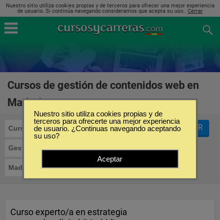
Nuestro sitio utiliza cookies propias y de terceros para ofrecer una mejor experiencia
de usuario. Si continúa navegando consideramos que acepta su uso..
Cerrar
Cursos de gestión de contenidos web en
Madrid
(2)
Nuestro sitio utiliza cookies propias y de
terceros para ofrecerte una mejor experiencia
FILTRAR
Cursos
de usuario. ¿Continuas navegando aceptando
su uso?
Gestión de Contenidos Web
Aceptar
Madrid
Curso experto/a en estrategia