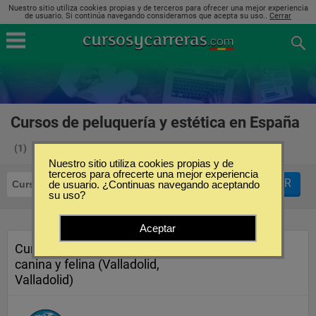
Nuestro sitio utiliza cookies propias y de terceros para ofrecer una mejor experiencia
de usuario. Si continúa navegando consideramos que acepta su uso..
Cerrar
Cursos de peluquería y estética en España
(1)
Nuestro sitio utiliza cookies propias y de
terceros para ofrecerte una mejor experiencia
FILTRAR
Cursos
de usuario. ¿Continuas navegando aceptando
Peluquería y Estética
su uso?
Aceptar
Curso de Peluquería y estética
canina y felina (Valladolid,
Valladolid)