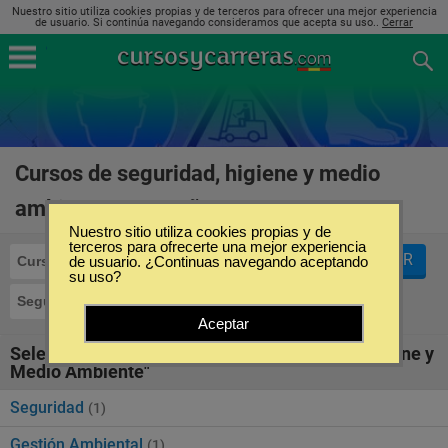
Nuestro sitio utiliza cookies propias y de terceros para ofrecer una mejor experiencia
de usuario. Si continúa navegando consideramos que acepta su uso..
Cerrar
Cursos de seguridad, higiene y medio
ambiente en España
(2)
Nuestro sitio utiliza cookies propias y de
terceros para ofrecerte una mejor experiencia
FILTRAR
Cursos
de usuario. ¿Continuas navegando aceptando
su uso?
Seguridad, Higiene y Medio Ambiente
Aceptar
Seleccione la SubCategoría de "Seguridad, Higiene y
Medio Ambiente"
Seguridad
(1)
Gestión Ambiental
(1)