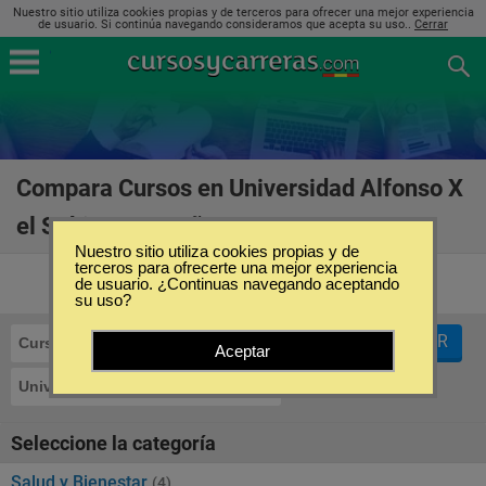
Nuestro sitio utiliza cookies propias y de terceros para ofrecer una mejor experiencia
de usuario. Si continúa navegando consideramos que acepta su uso..
Cerrar
Compara Cursos en Universidad Alfonso X
el Sabio en España
(6)
Nuestro sitio utiliza cookies propias y de
terceros para ofrecerte una mejor experiencia
de usuario. ¿Continuas navegando aceptando
su uso?
FILTRAR
Cursos
Aceptar
Universidad Alfonso X el Sabio
Seleccione la categoría
Salud y Bienestar
(4)