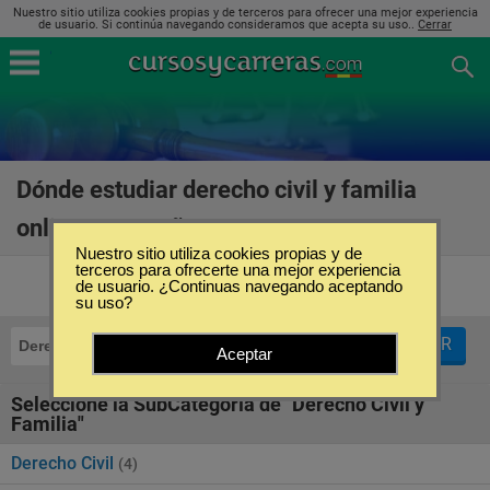
Nuestro sitio utiliza cookies propias y de terceros para ofrecer una mejor experiencia
de usuario. Si continúa navegando consideramos que acepta su uso..
Cerrar
Dónde estudiar derecho civil y familia
online en España
(5)
Nuestro sitio utiliza cookies propias y de
terceros para ofrecerte una mejor experiencia
de usuario. ¿Continuas navegando aceptando
su uso?
FILTRAR
Derecho Civil y Familia
Online
Aceptar
Seleccione la SubCategoría de "Derecho Civil y
Familia"
Derecho Civil
(4)