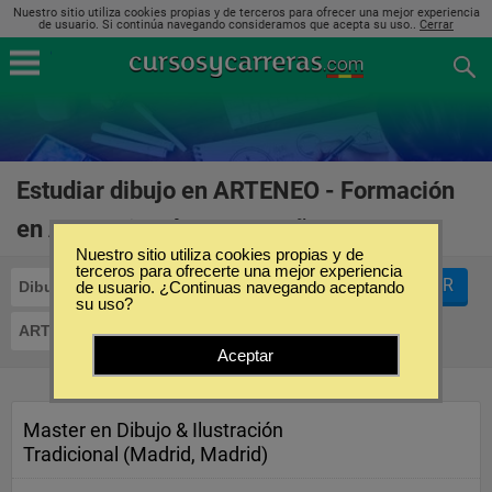
Nuestro sitio utiliza cookies propias y de terceros para ofrecer una mejor experiencia
de usuario. Si continúa navegando consideramos que acepta su uso..
Cerrar
Estudiar dibujo en ARTENEO - Formación
en Artes Visuales en España
(2)
Nuestro sitio utiliza cookies propias y de
terceros para ofrecerte una mejor experiencia
FILTRAR
Dibujo
de usuario. ¿Continuas navegando aceptando
su uso?
ARTENEO - Formación en Artes Visuales
Aceptar
Master en Dibujo & Ilustración
Tradicional (Madrid, Madrid)