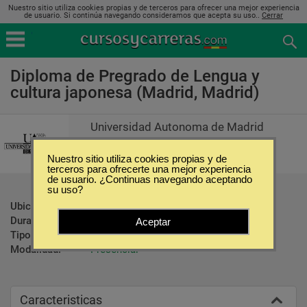
Nuestro sitio utiliza cookies propias y de terceros para ofrecer una mejor experiencia
de usuario. Si continúa navegando consideramos que acepta su uso..
Cerrar
Diploma de Pregrado de Lengua y
cultura japonesa (Madrid, Madrid)
Universidad Autonoma de Madrid
Nuestro sitio utiliza cookies propias y de
terceros para ofrecerte una mejor experiencia
de usuario. ¿Continuas navegando aceptando
su uso?
Ubicación:
Madrid - Madrid
Duración:
1 Año
Aceptar
Tipo:
Diplomados
Modalidad:
Presencial
Caracteristicas