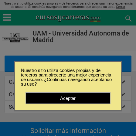
Nuestro sitio utiliza cookies propias y de terceros para ofrecer una mejor experiencia
de usuario. Si continúa navegando consideramos que acepta su uso..
Cerrar
UAM - Universidad Autonoma de
Madrid
Listado de Ofertas Educativas
Nuestro sitio utiliza cookies propias y de
terceros para ofrecerte una mejor experiencia
de usuario. ¿Continuas navegando aceptando
Caracteristicas
su uso?
Categorias de estudios
Aceptar
Sedes
Solicitar más información