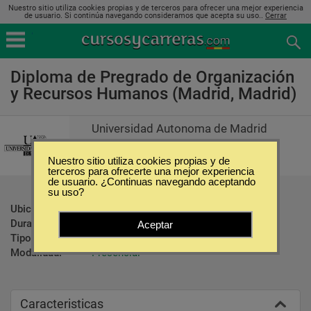
Nuestro sitio utiliza cookies propias y de terceros para ofrecer una mejor experiencia
de usuario. Si continúa navegando consideramos que acepta su uso..
Cerrar
Diploma de Pregrado de Organización
y Recursos Humanos (Madrid, Madrid)
Universidad Autonoma de Madrid
Nuestro sitio utiliza cookies propias y de
terceros para ofrecerte una mejor experiencia
de usuario. ¿Continuas navegando aceptando
su uso?
Ubicación:
Madrid - Madrid
Duración:
1 Año
Aceptar
Tipo:
Diplomados
Modalidad:
Presencial
Caracteristicas