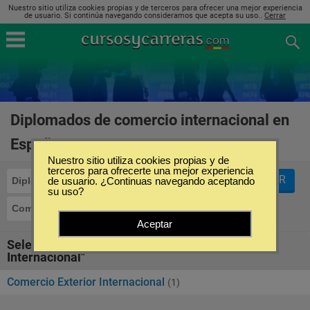
Nuestro sitio utiliza cookies propias y de terceros para ofrecer una mejor experiencia
de usuario. Si continúa navegando consideramos que acepta su uso..
Cerrar
Diplomados de comercio internacional en
España
(1)
Nuestro sitio utiliza cookies propias y de
terceros para ofrecerte una mejor experiencia
FILTRAR
Diplomados
de usuario. ¿Continuas navegando aceptando
su uso?
Comercio Internacional
Aceptar
Seleccione la SubCategoría de "Comercio
Internacional"
Comercio Exterior Internacional
(1)