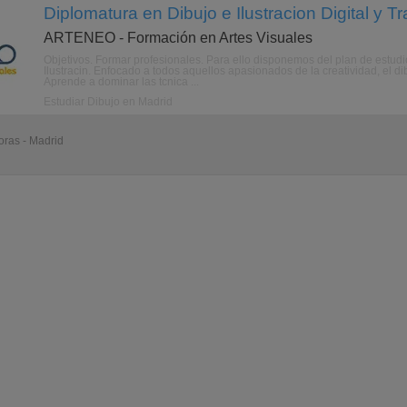
Diplomatura en Dibujo e Ilustracion Digital y T
ARTENEO - Formación en Artes Visuales
Objetivos. Formar profesionales. Para ello disponemos del plan de estu
Ilustracin. Enfocado a todos aquellos apasionados de la creatividad, el di
Aprende a dominar las tcnica ...
Estudiar Dibujo en Madrid
ras - Madrid