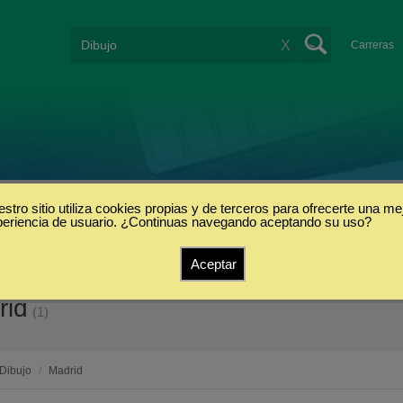
X
Carreras
stro sitio utiliza cookies propias y de terceros para ofrecerte una me
periencia de usuario. ¿Continuas navegando aceptando su uso?
Aceptar
rid
(1)
Dibujo
/
Madrid