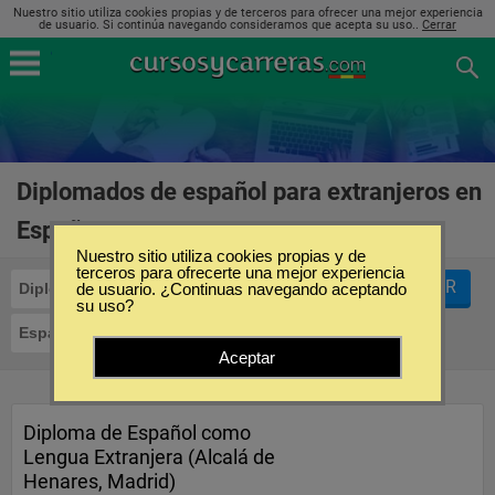
Nuestro sitio utiliza cookies propias y de terceros para ofrecer una mejor experiencia
de usuario. Si continúa navegando consideramos que acepta su uso..
Cerrar
Diplomados de español para extranjeros en
España
(1)
Nuestro sitio utiliza cookies propias y de
terceros para ofrecerte una mejor experiencia
FILTRAR
Diplomados
de usuario. ¿Continuas navegando aceptando
su uso?
Español para Extranjeros
Aceptar
Diploma de Español como
Lengua Extranjera (Alcalá de
Henares, Madrid)