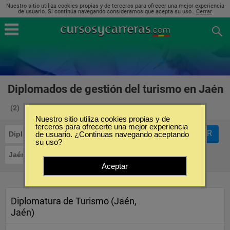
Nuestro sitio utiliza cookies propias y de terceros para ofrecer una mejor experiencia
de usuario. Si continúa navegando consideramos que acepta su uso..
Cerrar
Diplomados de gestión del turismo en Jaén
(2)
Nuestro sitio utiliza cookies propias y de
terceros para ofrecerte una mejor experiencia
FILTRAR
Diplomados
de usuario. ¿Continuas navegando aceptando
Gestión del Turismo
su uso?
Jaén
Aceptar
Diplomatura de Turismo (Jaén,
Jaén)